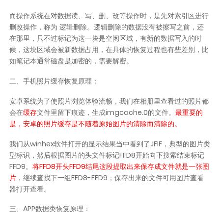
而操作系统在对数据读、写、删、改等操作时，是先对索引区进行
删改操作，称为
逻辑删除
。逻辑删除的数据没有被擦写之前，还
在那里，只不过标记为这一块是空闲区域，有新的数据写入的时
候，这块区域会被新数据占用，在具体的恢复过程也有些差别，比
如笔记本通常磁盘是加密的，需要解密。
二、手机照片缓存恢复原理：
安卓系统为了使照片浏览体验流畅，我们在相册里查看过的照片都
会在
缓存
文件里留下痕迹，生成imgcache.0的文件。
最重要的
是，安卓的照片缓存是不随着原始图片的清除而清除的。
我们从winhex软件打开的显示结果当中看到了JFIF，典型的图片类
型标识，然后根据图片的头文件标记FFD8开始向下搜索结束标记
FFD9。
将FFD8开头FFD9结尾这段提取出来保存成文件就是一张图
片
，继续查找下一组FFD8-FFD9；保存出来的文件可用图片查看
器打开查看。
三、APP数据类恢复原理：