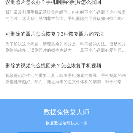
误删照片怎么办？手机删除的照片怎么找回
我们常常利用手机记录珍贵的瞬间，但有时不小心误删了这些珍贵
的照片，这让我们感到非常苦恼。手机删除的照片该如何找回呢?如
果你也遇到了这样的情况，别担心!本文将向您介绍三种数据恢复方
法...
刚删除的照片怎么恢复？3种恢复照片的方法
为了解决这个问题，清理多余的照片是一种不错的方法。但是照片
删除的越多，误删照片的概率也越大，一旦不小心误删心爱的照片
怎么办?刚删除的照片怎么恢复?往下看，就有答案。...
删除的视频怎么找回来？怎么恢复手机视频
视频是记录生活的重要工具，随着手机像素的提高，手机视频的画
质也越来越好。然而，随之而来的是文件体积的增加，对于经常录
制视频的用户来说，手机内存很容易不够用。虽然删除多余的视频
是释放...
数据兔恢复大师
恢复数据始终快人一步