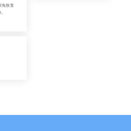
据兔恢复
来。