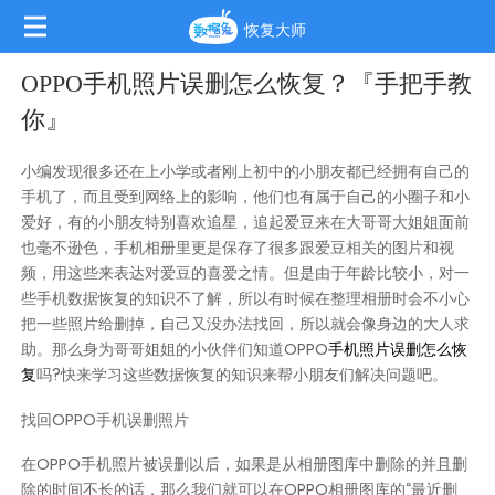
恢复大师
OPPO手机照片误删怎么恢复？『手把手教
你』
小编发现很多还在上小学或者刚上初中的小朋友都已经拥有自己的
手机了，而且受到网络上的影响，他们也有属于自己的小圈子和小
爱好，有的小朋友特别喜欢追星，追起爱豆来在大哥哥大姐姐面前
也毫不逊色，手机相册里更是保存了很多跟爱豆相关的图片和视
频，用这些来表达对爱豆的喜爱之情。但是由于年龄比较小，对一
些手机数据恢复的知识不了解，所以有时候在整理相册时会不小心
把一些照片给删掉，自己又没办法找回，所以就会像身边的大人求
助。那么身为哥哥姐姐的小伙伴们知道OPPO
手机照片误删怎么恢
复
吗?快来学习这些数据恢复的知识来帮小朋友们解决问题吧。
找回OPPO手机误删照片
在OPPO手机照片被误删以后，如果是从相册图库中删除的并且删
除的时间不长的话，那么我们就可以在OPPO相册图库的“最近删