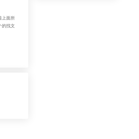
着上面所
个的找文
」