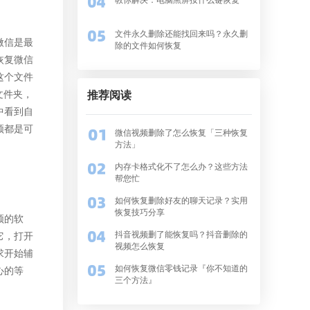
文件永久删除还能找回来吗？永久删
微信是最
除的文件如何恢复
恢复微信
这个文件
文件夹，
推荐阅读
中看到自
频都是可
微信视频删除了怎么恢复「三种恢复
方法」
内存卡格式化不了怎么办？这些方法
帮您忙
如何恢复删除好友的聊天记录？实用
恢复技巧分享
频的软
抖音视频删了能恢复吗？抖音删除的
它，打开
视频怎么恢复
求开始辅
如何恢复微信零钱记录『你不知道的
心的等
三个方法』